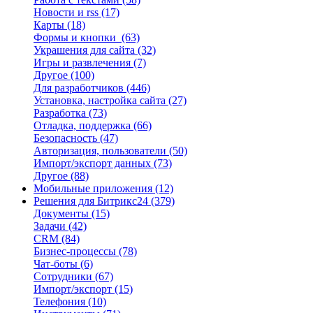
Новости и rss
(17)
Карты
(18)
Формы и кнопки
(63)
Украшения для сайта
(32)
Игры и развлечения
(7)
Другое
(100)
Для разработчиков
(446)
Установка, настройка сайта
(27)
Разработка
(73)
Отладка, поддержка
(66)
Безопасность
(47)
Авторизация, пользователи
(50)
Импорт/экспорт данных
(73)
Другое
(88)
Мобильные приложения
(12)
Решения для Битрикс24
(379)
Документы
(15)
Задачи
(42)
CRM
(84)
Бизнес-процессы
(78)
Чат-боты
(6)
Сотрудники
(67)
Импорт/экспорт
(15)
Телефония
(10)