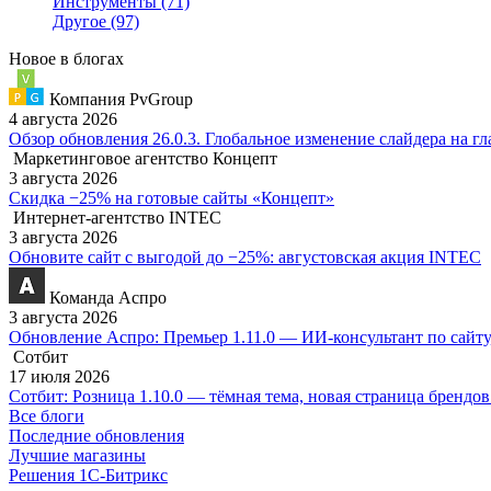
Инструменты
(71)
Другое
(97)
Новое в блогах
Компания PvGroup
4 августа 2026
Обзор обновления 26.0.3. Глобальное изменение слайдера на г
Маркетинговое агентство Концепт
3 августа 2026
Скидка −25% на готовые сайты «Концепт»
Интернет-агентство INTEC
3 августа 2026
Обновите сайт с выгодой до −25%: августовская акция INTEC
Команда Аспро
3 августа 2026
Обновление Аспро: Премьер 1.11.0 — ИИ-консультант по сайту
Сотбит
17 июля 2026
Сотбит: Розница 1.10.0 — тёмная тема, новая страница брендо
Все блоги
Последние обновления
Лучшие магазины
Решения 1С-Битрикс