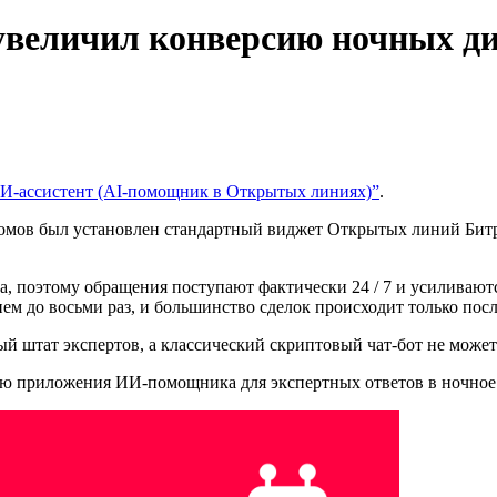
увеличил конверсию ночных ди
И-ассистент (AI-помощник в Открытых линиях)”
.
домов был установлен стандартный виджет Открытых линий Бит
да, поэтому обращения поступают фактически 24 / 7 и усиливаю
нем до восьми раз, и большинство сделок происходит только по
 штат экспертов, а классический скриптовый чат‑бот не может 
ю приложения ИИ-помощника для экспертных ответов в ночное 