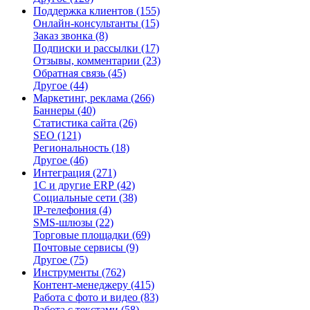
Поддержка клиентов
(155)
Онлайн-консультанты
(15)
Заказ звонка
(8)
Подписки и рассылки
(17)
Отзывы, комментарии
(23)
Обратная связь
(45)
Другое
(44)
Маркетинг, реклама
(266)
Баннеры
(40)
Статистика сайта
(26)
SEO
(121)
Региональность
(18)
Другое
(46)
Интеграция
(271)
1С и другие ERP
(42)
Социальные сети
(38)
IP-телефония
(4)
SMS-шлюзы
(22)
Торговые площадки
(69)
Почтовые сервисы
(9)
Другое
(75)
Инструменты
(762)
Контент-менеджеру
(415)
Работа с фото и видео
(83)
Работа с текстами
(58)