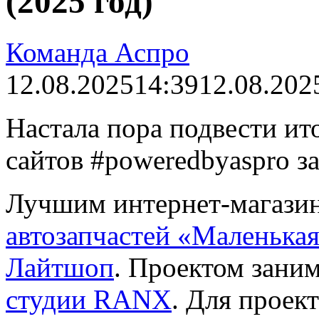
(2025 год)
Команда Аспро
12.08.2025
14:39
12.08.202
Настала пора подвести ит
сайтов
#poweredbyaspro
за
Лучшим интернет-магази
автозапчастей «Маленька
Лайтшоп
. Проектом зани
студии RANX
. Для проек