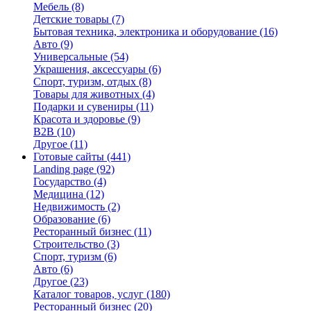
Мебель
(8)
Детские товары
(7)
Бытовая техника, электроника и оборудование
(16)
Авто
(9)
Универсальные
(54)
Украшения, аксессуары
(6)
Спорт, туризм, отдых
(8)
Товары для животных
(4)
Подарки и сувениры
(11)
Красота и здоровье
(9)
B2B
(10)
Другое
(11)
Готовые сайты
(441)
Landing page
(92)
Государство
(4)
Медицина
(12)
Недвижимость
(2)
Образование
(6)
Ресторанный бизнес
(11)
Строительство
(3)
Спорт, туризм
(6)
Авто
(6)
Другое
(23)
Каталог товаров, услуг
(180)
Ресторанный бизнес
(20)