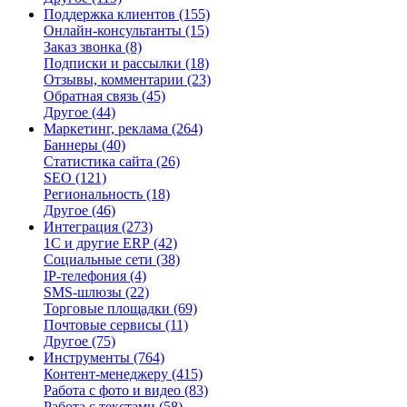
Поддержка клиентов
(155)
Онлайн-консультанты
(15)
Заказ звонка
(8)
Подписки и рассылки
(18)
Отзывы, комментарии
(23)
Обратная связь
(45)
Другое
(44)
Маркетинг, реклама
(264)
Баннеры
(40)
Статистика сайта
(26)
SEO
(121)
Региональность
(18)
Другое
(46)
Интеграция
(273)
1С и другие ERP
(42)
Социальные сети
(38)
IP-телефония
(4)
SMS-шлюзы
(22)
Торговые площадки
(69)
Почтовые сервисы
(11)
Другое
(75)
Инструменты
(764)
Контент-менеджеру
(415)
Работа с фото и видео
(83)
Работа с текстами
(58)