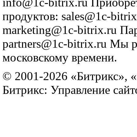
info@1c-bitrix.ru
Приобре
продуктов
:
sales@1c-bitrix
marketing@1c-bitrix.ru
Па
partners@1c-bitrix.ru
Мы р
московскому времени.
© 2001-2026 «Битрикс», «
Битрикс: Управление сай