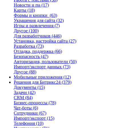
Новости и rss
(17)
Карты
(18)
Формы и кнопки
(63)
Украшения для сайта
(32)
Игры и развлечения
(7)
Другое
(100)
Для разработчиков
(446)
Установка, настройка сайта
(27)
Разработка
(73)
Отладка, поддержка
(66)
Безопасность
(47)
Авторизация, пользователи
(50)
Импорт/экспорт данных
(73)
Другое
(88)
Мобильные приложения
(12)
Решения для Битрикс24
(379)
Документы
(15)
Задачи
(42)
CRM
(84)
Бизнес-процессы
(78)
Чат-боты
(6)
Сотрудники
(67)
Импорт/экспорт
(15)
Телефония
(10)