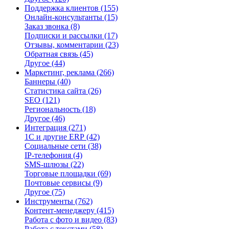
Поддержка клиентов
(155)
Онлайн-консультанты
(15)
Заказ звонка
(8)
Подписки и рассылки
(17)
Отзывы, комментарии
(23)
Обратная связь
(45)
Другое
(44)
Маркетинг, реклама
(266)
Баннеры
(40)
Статистика сайта
(26)
SEO
(121)
Региональность
(18)
Другое
(46)
Интеграция
(271)
1С и другие ERP
(42)
Социальные сети
(38)
IP-телефония
(4)
SMS-шлюзы
(22)
Торговые площадки
(69)
Почтовые сервисы
(9)
Другое
(75)
Инструменты
(762)
Контент-менеджеру
(415)
Работа с фото и видео
(83)
Работа с текстами
(58)