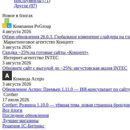
Инструменты
(71)
Другое
(97)
Новое в блогах
Компания PvGroup
4 августа 2026
Обзор обновления 26.0.3. Глобальное изменение слайдера на г
Маркетинговое агентство Концепт
3 августа 2026
Скидка −25% на готовые сайты «Концепт»
Интернет-агентство INTEC
3 августа 2026
Обновите сайт с выгодой до −25%: августовская акция INTEC
Команда Аспро
3 августа 2026
Обновление Аспро: Премьер 1.11.0 — ИИ-консультант по сайту
Сотбит
17 июля 2026
Сотбит: Розница 1.10.0 — тёмная тема, новая страница брендо
Все блоги
Последние обновления
Лучшие магазины
Решения 1С-Битрикс