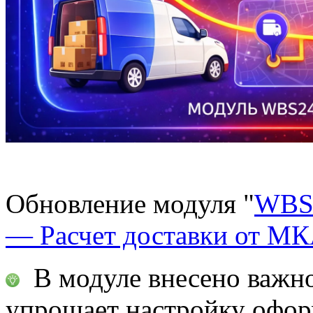
Обновление модуля "
WBS2
— Расчет доставки от М
В модуле внесено важно
упрощает настройку офор