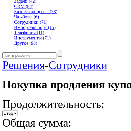
Задачи
(42)
CRM
(84)
Бизнес-процессы
(78)
Чат-боты
(6)
Сотрудники
(71)
Импорт/экспорт
(15)
Телефония
(11)
Инструменты
(71)
Другое
(98)
Решения
-
Сотрудники
Покупка продления куп
Продолжительность:
Общая сумма: