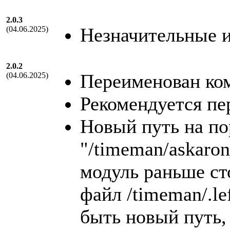
2.0.3
Незначительные 
(04.06.2025)
2.0.2
Переименован ком
(04.06.2025)
Рекомендуется пе
Новый путь на по
"/timeman/askaron
модуль раньше ст
файл /timeman/.le
быть новый путь, 