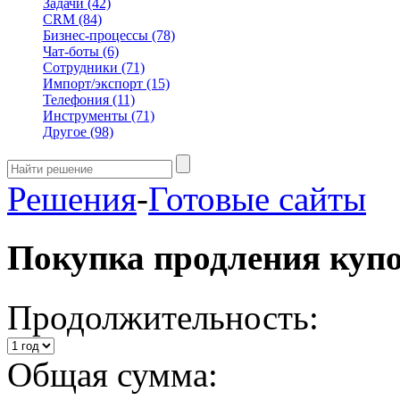
Задачи
(42)
CRM
(84)
Бизнес-процессы
(78)
Чат-боты
(6)
Сотрудники
(71)
Импорт/экспорт
(15)
Телефония
(11)
Инструменты
(71)
Другое
(98)
Решения
-
Готовые сайты
Покупка продления куп
Продолжительность:
Общая сумма: