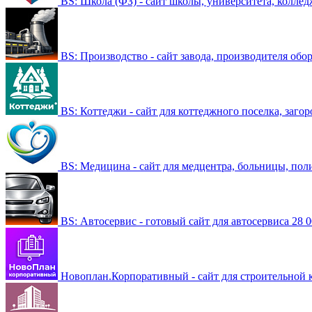
BS: Школа (ФЗ) - сайт школы, университета, коллед
BS: Производство - сайт завода, производителя обо
BS: Коттеджи - сайт для коттеджного поселка, заго
BS: Медицина - сайт для медцентра, больницы, по
BS: Автосервис - готовый сайт для автосервиса
28 0
Новоплан.Корпоративный - сайт для строительной