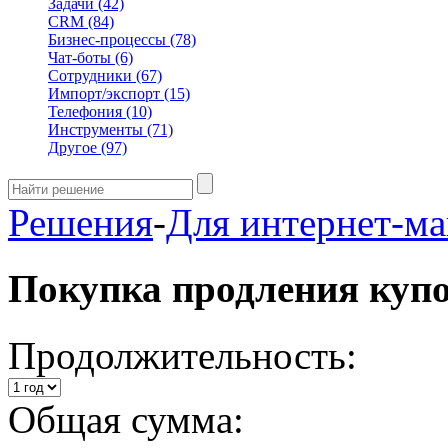
Задачи
(42)
CRM
(84)
Бизнес-процессы
(78)
Чат-боты
(6)
Сотрудники
(67)
Импорт/экспорт
(15)
Телефония
(10)
Инструменты
(71)
Другое
(97)
Решения
-
Для интернет-ма
Покупка продления куп
Продолжительность:
Общая сумма: