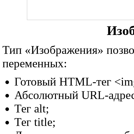
Изо
Тип «Изображения» позвол
переменных:
Готовый HTML-тег <im
Абсолютный URL-адрес
Тег alt;
Тег title;