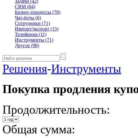
Задачи
(42)
CRM
(84)
Бизнес-процессы
(78)
Чат-боты
(6)
Сотрудники
(71)
Импорт/экспорт
(15)
Телефония
(11)
Инструменты
(71)
Другое
(98)
Решения
-
Инструменты
Покупка продления куп
Продолжительность:
Общая сумма: