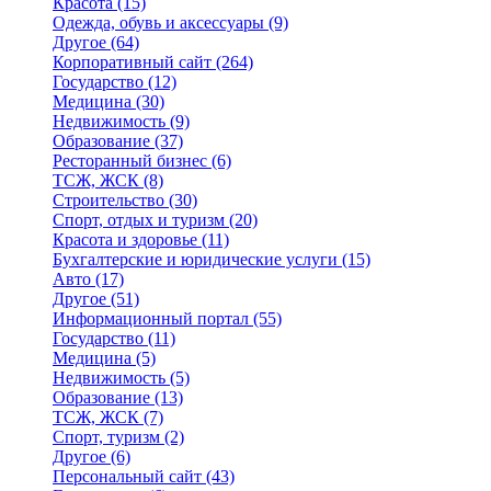
Красота
(15)
Одежда, обувь и аксессуары
(9)
Другое
(64)
Корпоративный сайт
(264)
Государство
(12)
Медицина
(30)
Недвижимость
(9)
Образование
(37)
Ресторанный бизнес
(6)
ТСЖ, ЖСК
(8)
Строительство
(30)
Спорт, отдых и туризм
(20)
Красота и здоровье
(11)
Бухгалтерские и юридические услуги
(15)
Авто
(17)
Другое
(51)
Информационный портал
(55)
Государство
(11)
Медицина
(5)
Недвижимость
(5)
Образование
(13)
ТСЖ, ЖСК
(7)
Спорт, туризм
(2)
Другое
(6)
Персональный сайт
(43)