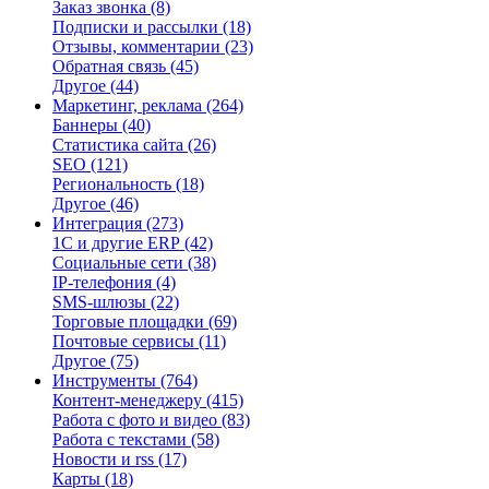
Заказ звонка
(8)
Подписки и рассылки
(18)
Отзывы, комментарии
(23)
Обратная связь
(45)
Другое
(44)
Маркетинг, реклама
(264)
Баннеры
(40)
Статистика сайта
(26)
SEO
(121)
Региональность
(18)
Другое
(46)
Интеграция
(273)
1С и другие ERP
(42)
Социальные сети
(38)
IP-телефония
(4)
SMS-шлюзы
(22)
Торговые площадки
(69)
Почтовые сервисы
(11)
Другое
(75)
Инструменты
(764)
Контент-менеджеру
(415)
Работа с фото и видео
(83)
Работа с текстами
(58)
Новости и rss
(17)
Карты
(18)