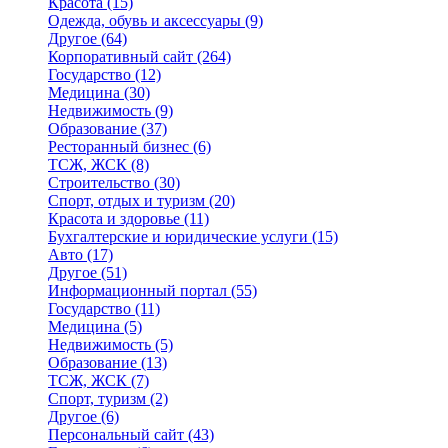
Красота
(15)
Одежда, обувь и аксессуары
(9)
Другое
(64)
Корпоративный сайт
(264)
Государство
(12)
Медицина
(30)
Недвижимость
(9)
Образование
(37)
Ресторанный бизнес
(6)
ТСЖ, ЖСК
(8)
Строительство
(30)
Спорт, отдых и туризм
(20)
Красота и здоровье
(11)
Бухгалтерские и юридические услуги
(15)
Авто
(17)
Другое
(51)
Информационный портал
(55)
Государство
(11)
Медицина
(5)
Недвижимость
(5)
Образование
(13)
ТСЖ, ЖСК
(7)
Спорт, туризм
(2)
Другое
(6)
Персональный сайт
(43)