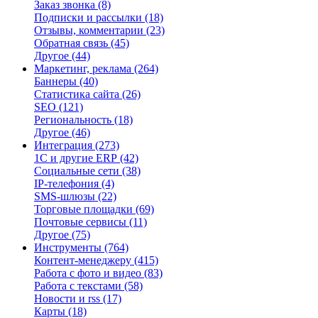
Заказ звонка
(8)
Подписки и рассылки
(18)
Отзывы, комментарии
(23)
Обратная связь
(45)
Другое
(44)
Маркетинг, реклама
(264)
Баннеры
(40)
Статистика сайта
(26)
SEO
(121)
Региональность
(18)
Другое
(46)
Интеграция
(273)
1С и другие ERP
(42)
Социальные сети
(38)
IP-телефония
(4)
SMS-шлюзы
(22)
Торговые площадки
(69)
Почтовые сервисы
(11)
Другое
(75)
Инструменты
(764)
Контент-менеджеру
(415)
Работа с фото и видео
(83)
Работа с текстами
(58)
Новости и rss
(17)
Карты
(18)