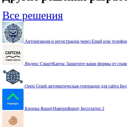
Все решения
Авторизация и регистрация через Email или телефо
Яндекс СмартКапча: Защитите ваши формы от спама 
Open Graph автоматическая генерация для сайта
Бес
Кнопка &quot;Наверх&quot;
Бесплатно
2