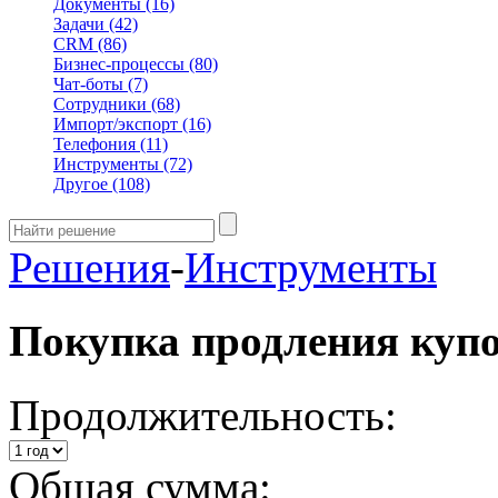
Документы
(16)
Задачи
(42)
CRM
(86)
Бизнес-процессы
(80)
Чат-боты
(7)
Сотрудники
(68)
Импорт/экспорт
(16)
Телефония
(11)
Инструменты
(72)
Другое
(108)
Решения
-
Инструменты
Покупка продления куп
Продолжительность:
Общая сумма: