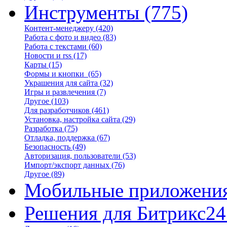
Инструменты
(775)
Контент-менеджеру
(420)
Работа с фото и видео
(83)
Работа с текстами
(60)
Новости и rss
(17)
Карты
(15)
Формы и кнопки
(65)
Украшения для сайта
(32)
Игры и развлечения
(7)
Другое
(103)
Для разработчиков
(461)
Установка, настройка сайта
(29)
Разработка
(75)
Отладка, поддержка
(67)
Безопасность
(49)
Авторизация, пользователи
(53)
Импорт/экспорт данных
(76)
Другое
(89)
Мобильные приложени
Решения для Битрикс24