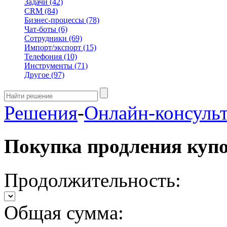
Задачи
(42)
CRM
(84)
Бизнес-процессы
(78)
Чат-боты
(6)
Сотрудники
(69)
Импорт/экспорт
(15)
Телефония
(10)
Инструменты
(71)
Другое
(97)
Решения
-
Онлайн-консуль
Покупка продления куп
Продолжительность:
Общая сумма: