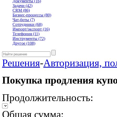
Документы
(16)
Задачи
(42)
CRM
(86)
Бизнес-процессы
(80)
Чат-боты
(7)
Сотрудники
(68)
Импорт/экспорт
(16)
Телефония
(11)
Инструменты
(72)
Другое
(108)
Решения
-
Авторизация, по
Покупка продления куп
Продолжительность:
Общая сумма: