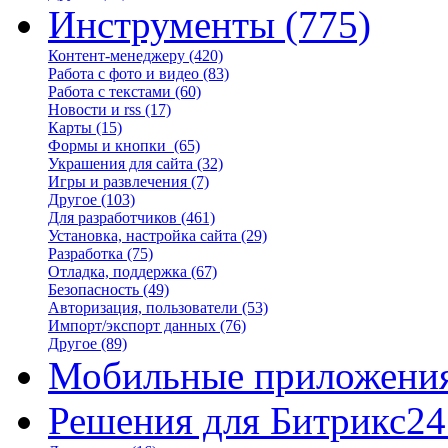
Инструменты
(775)
Контент-менеджеру
(420)
Работа с фото и видео
(83)
Работа с текстами
(60)
Новости и rss
(17)
Карты
(15)
Формы и кнопки
(65)
Украшения для сайта
(32)
Игры и развлечения
(7)
Другое
(103)
Для разработчиков
(461)
Установка, настройка сайта
(29)
Разработка
(75)
Отладка, поддержка
(67)
Безопасность
(49)
Авторизация, пользователи
(53)
Импорт/экспорт данных
(76)
Другое
(89)
Мобильные приложени
Решения для Битрикс24