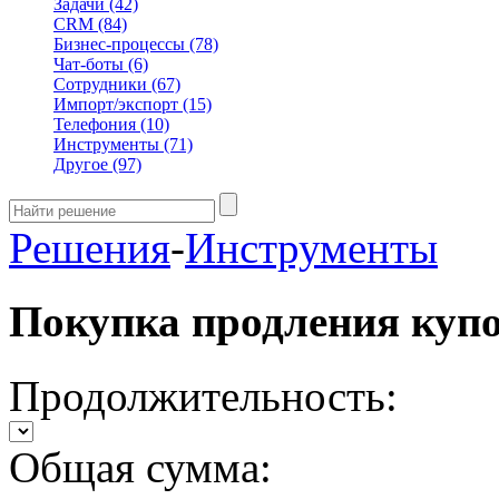
Задачи
(42)
CRM
(84)
Бизнес-процессы
(78)
Чат-боты
(6)
Сотрудники
(67)
Импорт/экспорт
(15)
Телефония
(10)
Инструменты
(71)
Другое
(97)
Решения
-
Инструменты
Покупка продления куп
Продолжительность:
Общая сумма: