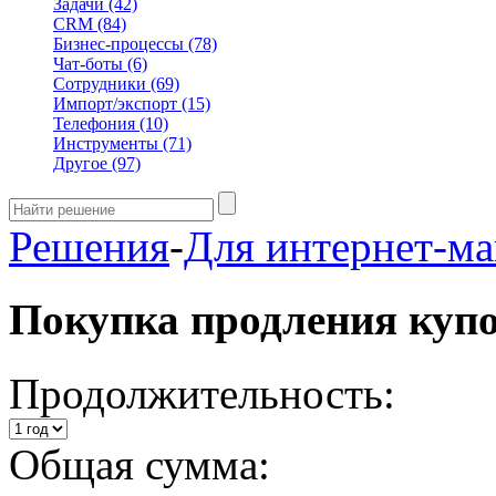
Задачи
(42)
CRM
(84)
Бизнес-процессы
(78)
Чат-боты
(6)
Сотрудники
(69)
Импорт/экспорт
(15)
Телефония
(10)
Инструменты
(71)
Другое
(97)
Решения
-
Для интернет-ма
Покупка продления куп
Продолжительность:
Общая сумма: