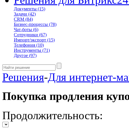
Документы
(15)
Задачи
(42)
CRM
(84)
Бизнес-процессы
(78)
Чат-боты
(6)
Сотрудники
(67)
Импорт/экспорт
(15)
Телефония
(10)
Инструменты
(71)
Другое
(97)
Решения
-
Для интернет-ма
Покупка продления куп
Продолжительность: