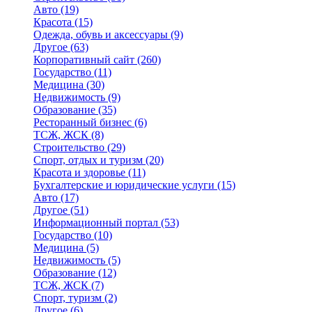
Авто
(19)
Красота
(15)
Одежда, обувь и аксессуары
(9)
Другое
(63)
Корпоративный сайт
(260)
Государство
(11)
Медицина
(30)
Недвижимость
(9)
Образование
(35)
Ресторанный бизнес
(6)
ТСЖ, ЖСК
(8)
Строительство
(29)
Спорт, отдых и туризм
(20)
Красота и здоровье
(11)
Бухгалтерские и юридические услуги
(15)
Авто
(17)
Другое
(51)
Информационный портал
(53)
Государство
(10)
Медицина
(5)
Недвижимость
(5)
Образование
(12)
ТСЖ, ЖСК
(7)
Спорт, туризм
(2)
Другое
(6)