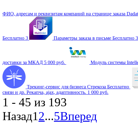
ФИО, адресам и реквизитам компаний на странице заказа Dadat
Бесплатно
3
Параметры заказа в письме
Бесплатно
3
доставки за МКАД
5 000 руб.
Модуль системы Intel
Трекинг-сервис для бизнеса Стрекоза
Бесплатно
связи и др. Рекапча, ajax, адаптивность.
1 000 руб.
1 - 45 из 193
Назад
1
2
...
5
Вперед