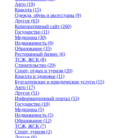
Авто
(19)
Красота
(15)
Одежда, обувь и аксессуары
(9)
Другое
(63)
Корпоративный сайт
(260)
Государство
(11)
Медицина
(30)
Недвижимость
(9)
Образование
(35)
Ресторанный бизнес
(6)
ТСЖ, ЖСК
(8)
Строительство
(29)
Спорт, отдых и туризм
(20)
Красота и здоровье
(11)
Бухгалтерские и юридические услуги
(15)
Авто
(17)
Другое
(51)
Информационный портал
(53)
Государство
(10)
Медицина
(5)
Недвижимость
(5)
Образование
(12)
ТСЖ, ЖСК
(7)
Спорт, туризм
(2)
Другое
(6)