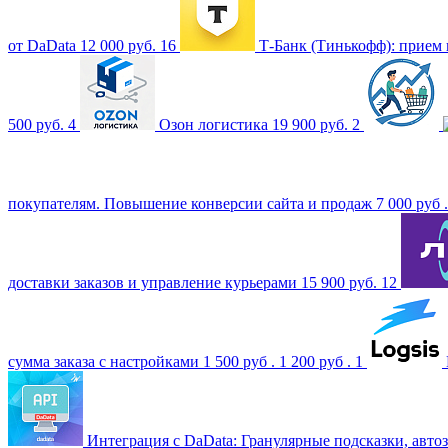
от DaData
12 000 руб.
16
Т-Банк (Тинькофф): прием
500 руб.
4
Озон логистика
19 900 руб.
2
покупателям. Повышение конверсии сайта и продаж
7 000 руб 
доставки заказов и управление курьерами
15 900 руб.
12
сумма заказа с настройками
1 500 руб .
1 200 руб .
1
Интеграция с DaData: Гранулярные подсказки, авто