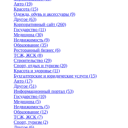
Авто
(19)
Красота
(15)
Одежда, обувь и аксессуары
(9)
Другое
(63)
Корпоративный сайт
(260)
Государство
(11)
Медицина
(30)
Недвижимость
(9)
Образование
(35)
Ресторанный бизнес
(6)
ТСЖ, ЖСК
(8)
Строительство
(29)
Спорт, отдых и туризм
(20)
Красота и здоровье
(11)
Бухгалтерские и юридические услуги
(15)
Авто
(17)
Другое
(51)
Информационный портал
(53)
Государство
(10)
Медицина
(5)
Недвижимость
(5)
Образование
(12)
ТСЖ, ЖСК
(7)
Спорт, туризм
(2)
Другое
(6)