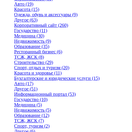
Авто
(19)
Красота
(15)
Одежда, обувь и аксессуары
(9)
Другое
(63)
Корпоративный сайт
(260)
Государство
(11)
Медицина
(30)
Недвижимость
(9)
Образование
(35)
Ресторанный бизнес
(6)
ТСЖ, ЖСК
(8)
Строительство
(29)
Спорт, отдых и туризм
(20)
Красота и здоровье
(11)
Бухгалтерские и юридические услуги
(15)
Авто
(17)
Другое
(51)
Информационный портал
(53)
Государство
(10)
Медицина
(5)
Недвижимость
(5)
Образование
(12)
ТСЖ, ЖСК
(7)
Спорт, туризм
(2)
Другое
(6)