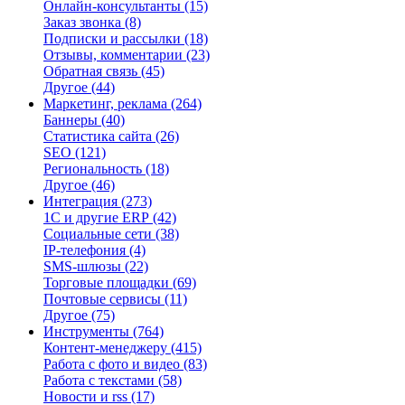
Онлайн-консультанты
(15)
Заказ звонка
(8)
Подписки и рассылки
(18)
Отзывы, комментарии
(23)
Обратная связь
(45)
Другое
(44)
Маркетинг, реклама
(264)
Баннеры
(40)
Статистика сайта
(26)
SEO
(121)
Региональность
(18)
Другое
(46)
Интеграция
(273)
1С и другие ERP
(42)
Социальные сети
(38)
IP-телефония
(4)
SMS-шлюзы
(22)
Торговые площадки
(69)
Почтовые сервисы
(11)
Другое
(75)
Инструменты
(764)
Контент-менеджеру
(415)
Работа с фото и видео
(83)
Работа с текстами
(58)
Новости и rss
(17)