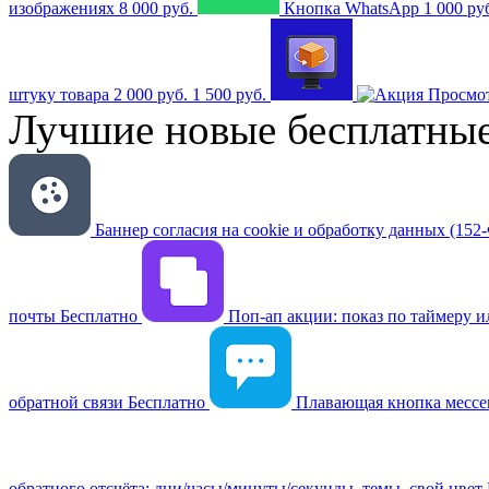
изображениях
8 000 руб.
Кнопка WhatsApp
1 000 ру
штуку товара
2 000 руб.
1 500 руб.
Просмот
Лучшие новые бесплатны
Баннер согласия на cookie и обработку данных (152
почты
Бесплатно
Поп-ап акции: показ по таймеру или
обратной связи
Бесплатно
Плавающая кнопка мессен
обратного отсчёта: дни/часы/минуты/секунды, темы, свой цвет