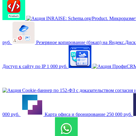
INRAISE: Schema.org/Product. Микроразметка
руб.
Резервное копирование (бэкап) на Яндекс.Дис
Доступ к сайту по IP
1 000 руб.
ПрофиCRM:
Cookie-баннер по 152-ФЗ с доказательством согласия
000 руб.
Карта офиса и бронирование
250 000 руб.