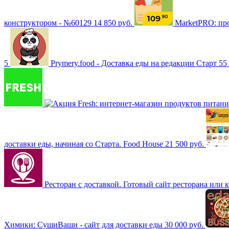
конструктором - №60129
14 850 руб.
MarketPRO: пр
5
Prymery.food - Доставка еды на редакции Старт
55
Fresh: интернет-магазин продуктов питан
доставки еды, начиная со Старта. Food House
21 500 руб.
Ресторан с доставкой. Готовый сайт ресторана или 
Химики: СушиВаши - сайт для доставки еды
30 000 руб.