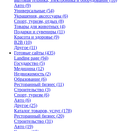
Бытовая техника, электроника и оборудование
(16)
Авто
(9)
Универсальные
(54)
Украшения, аксессуары
(6)
Спорт, туризм, отдых
(8)
Товары для животных
(4)
Подарки и сувениры
(11)
Красота и здоровье
(9)
B2B
(10)
Другое
(11)
Готовые сайты
(435)
Landing page
(94)
Государство
(5)
Медицина
(12)
Недвижимость
(2)
Образование
(6)
Ресторанный бизнес
(11)
Строительство
(3)
Спорт, туризм
(6)
Авто
(6)
Другое
(25)
Каталог товаров, услуг
(178)
Ресторанный бизнес
(20)
Строительство
(31)
Авто
(19)