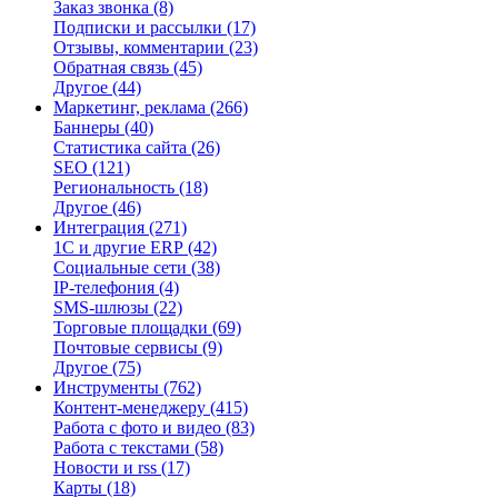
Заказ звонка
(8)
Подписки и рассылки
(17)
Отзывы, комментарии
(23)
Обратная связь
(45)
Другое
(44)
Маркетинг, реклама
(266)
Баннеры
(40)
Статистика сайта
(26)
SEO
(121)
Региональность
(18)
Другое
(46)
Интеграция
(271)
1С и другие ERP
(42)
Социальные сети
(38)
IP-телефония
(4)
SMS-шлюзы
(22)
Торговые площадки
(69)
Почтовые сервисы
(9)
Другое
(75)
Инструменты
(762)
Контент-менеджеру
(415)
Работа с фото и видео
(83)
Работа с текстами
(58)
Новости и rss
(17)
Карты
(18)