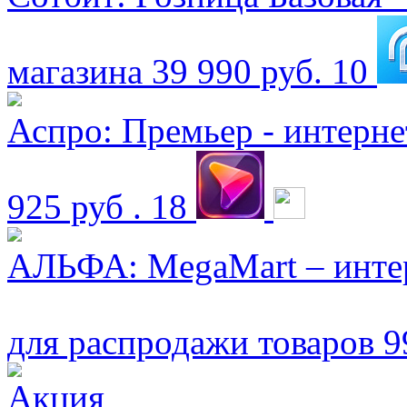
магазина
39 990 руб.
10
Аспро: Премьер - интерн
925 руб .
18
АЛЬФА: MegaMart – интер
для распродажи товаров
9