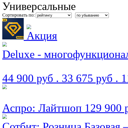
Универсальные
Сортировать по:
Deluxe - многофункционал
44 900 руб .
33 675 руб .
1
Аспро: Лайтшоп
129 900 
Сотбит: Розница Базовая 