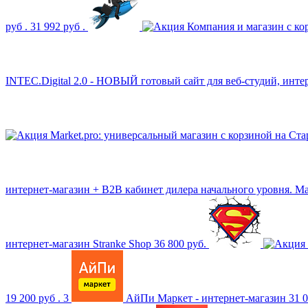
руб .
31 992 руб .
Компания и магазин с ко
INTEC.Digital 2.0 - НОВЫЙ готовый сайт для веб-студий, интер
Market.pro: универсальный магазин с корзиной на Ст
интернет-магазин + B2B кабинет дилера начального уровня. 
интернет-магазин Stranke Shop
36 800 руб.
19 200 руб .
3
АйПи Маркет - интернет-магазин
31 