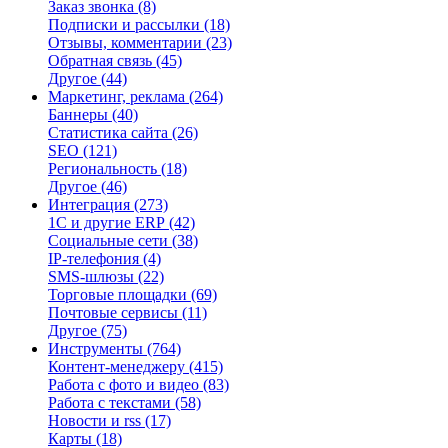
Заказ звонка
(8)
Подписки и рассылки
(18)
Отзывы, комментарии
(23)
Обратная связь
(45)
Другое
(44)
Маркетинг, реклама
(264)
Баннеры
(40)
Статистика сайта
(26)
SEO
(121)
Региональность
(18)
Другое
(46)
Интеграция
(273)
1С и другие ERP
(42)
Социальные сети
(38)
IP-телефония
(4)
SMS-шлюзы
(22)
Торговые площадки
(69)
Почтовые сервисы
(11)
Другое
(75)
Инструменты
(764)
Контент-менеджеру
(415)
Работа с фото и видео
(83)
Работа с текстами
(58)
Новости и rss
(17)
Карты
(18)