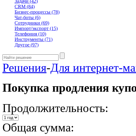
Задачи
(42)
CRM
(84)
Бизнес-процессы
(78)
Чат-боты
(6)
Сотрудники
(69)
Импорт/экспорт
(15)
Телефония
(10)
Инструменты
(71)
Другое
(97)
Решения
-
Для интернет-ма
Покупка продления куп
Продолжительность:
Общая сумма: