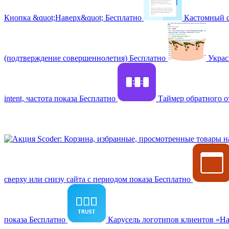
Кнопка &quot;Наверх&quot;
Бесплатно
Кастомный с
(подтверждение совершеннолетия)
Бесплатно
Украс
intent, частота показа
Бесплатно
Таймер обратного о
Scoder: Корзина, избранные, просмотренные товары 
сверху или снизу сайта с периодом показа
Бесплатно
показа
Бесплатно
Карусель логотипов клиентов «Н