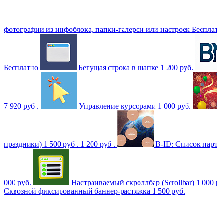
фотографии из инфоблока, папки-галереи или настроек
Беспла
Бесплатно
Бегущая строка в шапке
1 200 руб.
7 920 руб .
Управление курсорами
1 000 руб.
праздники)
1 500 руб .
1 200 руб .
B-ID: Список пар
000 руб.
Настраиваемый скроллбар (Scrollbar)
1 000
Сквозной фиксированный баннер-растяжка
1 500 руб.