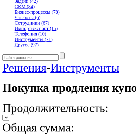
Задачи
(42)
CRM
(84)
Бизнес-процессы
(78)
Чат-боты
(6)
Сотрудники
(67)
Импорт/экспорт
(15)
Телефония
(10)
Инструменты
(71)
Другое
(97)
Решения
-
Инструменты
Покупка продления куп
Продолжительность:
Общая сумма: