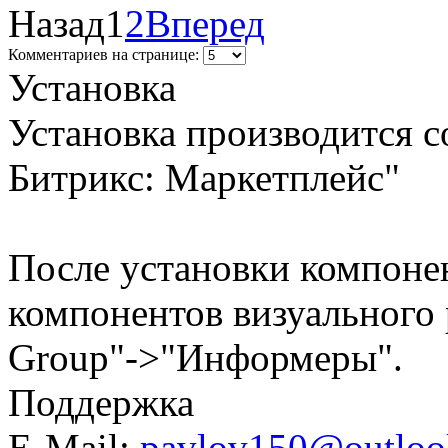
Назад
1
2
Вперед
Комментариев на странице:
Установка
Установка производится с
Битрикс: Маркетплейс"
После установки компонен
компонентов визуального р
Group"->"Информеры".
Поддержка
E-Mail:
pavlov150@outloo