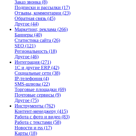
Заказ звонка
(8)
Подписки и рассылки
(17)
Отзывы, комментарии
(23)
Обратная связь
(45)
Другое
(44)
Маркетинг, реклама
(266)
Баннеры
(40)
Статистика сайта
(26)
SEO
(121)
Региональность
(18)
Другое
(46)
Интеграция
(271)
1С и другие ERP
(42)
Социальные сети
(38)
IP-телефония
(4)
SMS-шлюзы
(22)
Торговые площадки
(69)
Почтовые сервисы
(9)
Другое
(75)
Инструменты
(762)
Контент-менеджеру
(415)
Работа с фото и видео
(83)
Работа с текстами
(58)
Новости и rss
(17)
Карты
(18)