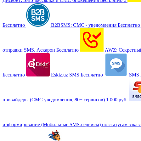
Дисконт: SMS рассылка и СМС оповещения
Бесплатно
2
Бесплатно
B2BSMS: СМС - уведомления
Бесплатно
отправки SMS. Аскарон
Бесплатно
AWZ: Секретны
Бесплатно
Eskiz.uz SMS
Бесплатно
SMS B
провайдеры (СМС уведомления, 80+ сервисов)
1 000 руб.
информирование (Мобильные SMS-сервисы) по статусам заказ