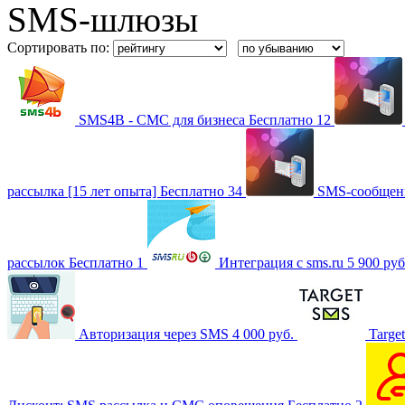
SMS-шлюзы
Сортировать по:
SMS4B - СМС для бизнеса
Бесплатно
12
рассылка [15 лет опыта]
Бесплатно
34
SMS-сообщени
рассылок
Бесплатно
1
Интеграция с sms.ru
5 900 ру
Авторизация через SMS
4 000 руб.
Targe