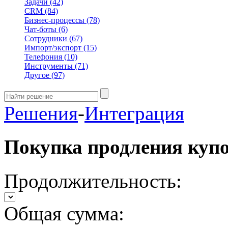
Задачи
(42)
CRM
(84)
Бизнес-процессы
(78)
Чат-боты
(6)
Сотрудники
(67)
Импорт/экспорт
(15)
Телефония
(10)
Инструменты
(71)
Другое
(97)
Решения
-
Интеграция
Покупка продления куп
Продолжительность:
Общая сумма: