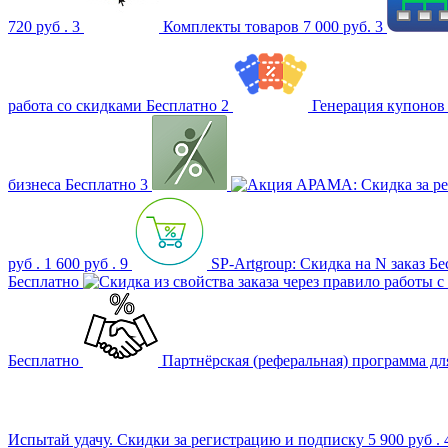
720 руб .
3
Комплекты товаров
7 000 руб.
3
работа со скидками
Бесплатно
2
Генерация купонов
бизнеса
Бесплатно
3
АРАМА: Скидка за ре
руб .
1 600 руб .
9
SP-Artgroup: Скидка на N заказ
Бе
Бесплатно
Бесплатно
Партнёрская (реферальная) программа д
Испытай удачу. Скидки за регистрацию и подписку
5 900 руб .