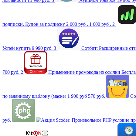
лояльности
15 990 руб.
3
Аукцион товаров
19 900 р
подписки. Купон за подписку
2 000 руб .
1 600 руб .
2
Успей купить
9 990 руб.
3
Сотбит: Расширенные от
700 руб.
2
Применение промокода из ссылки
Беспла
по заданному шаблону (маске)
1 900 руб
570 руб.
Со
руб.
Scoder: Произвольное PHP условие пр