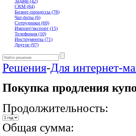
Задачи
(42)
CRM
(84)
Бизнес-процессы
(78)
Чат-боты
(6)
Сотрудники
(69)
Импорт/экспорт
(15)
Телефония
(10)
Инструменты
(71)
Другое
(97)
Решения
-
Для интернет-ма
Покупка продления куп
Продолжительность:
Общая сумма: