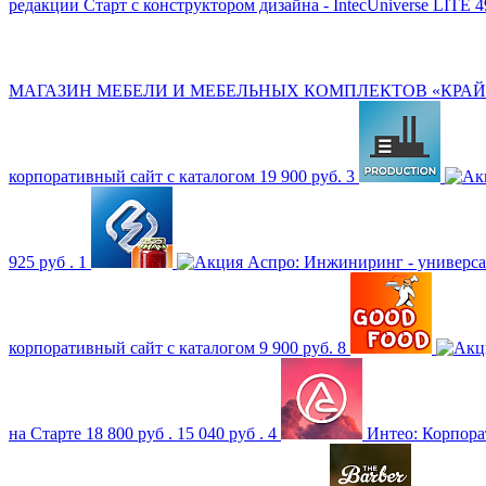
редакции Старт с конструктором дизайна - IntecUniverse LITE
4
МАГАЗИН МЕБЕЛИ И МЕБЕЛЬНЫХ КОМПЛЕКТОВ «КРАЙТ
корпоративный сайт с каталогом
19 900 руб.
3
925 руб .
1
Аспро: Инжиниринг - универс
корпоративный сайт с каталогом
9 900 руб.
8
на Старте
18 800 руб .
15 040 руб .
4
Интео: Корпора