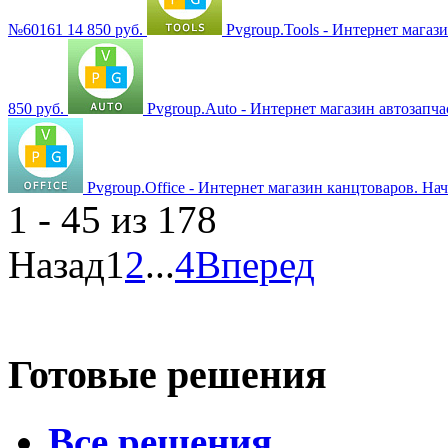
№60161
14 850 руб.
Pvgroup.Tools - Интернет мага
850 руб.
Pvgroup.Auto - Интернет магазин автозапч
Pvgroup.Office - Интернет магазин канцтоваров. На
1 - 45 из 178
Назад
1
2
...
4
Вперед
Готовые решения
Все решения