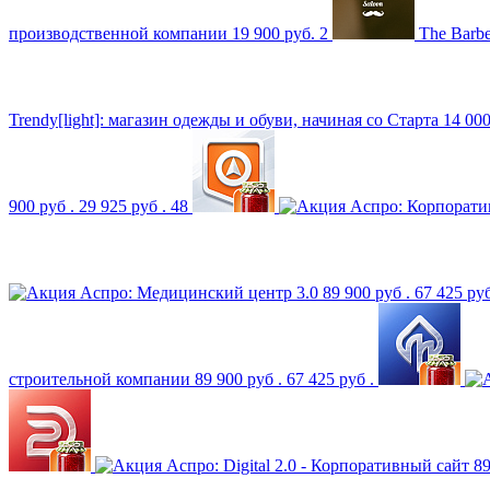
производственной компании
19 900 руб.
2
The Barb
Trendy[light]: магазин одежды и обуви, начиная со Старта
14 00
900 руб .
29 925 руб .
48
Аспро: Корпорати
Аспро: Медицинский центр 3.0
89 900 руб .
67 425 ру
строительной компании
89 900 руб .
67 425 руб .
Аспро: Digital 2.0 - Корпоративный сайт
89