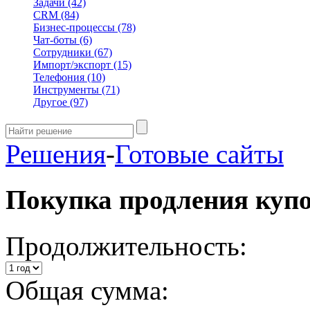
Задачи
(42)
CRM
(84)
Бизнес-процессы
(78)
Чат-боты
(6)
Сотрудники
(67)
Импорт/экспорт
(15)
Телефония
(10)
Инструменты
(71)
Другое
(97)
Решения
-
Готовые сайты
Покупка продления куп
Продолжительность:
Общая сумма: