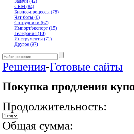
Задачи
(42)
CRM
(84)
Бизнес-процессы
(78)
Чат-боты
(6)
Сотрудники
(67)
Импорт/экспорт
(15)
Телефония
(10)
Инструменты
(71)
Другое
(97)
Решения
-
Готовые сайты
Покупка продления куп
Продолжительность:
Общая сумма: