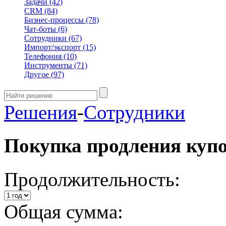
Задачи
(42)
CRM
(84)
Бизнес-процессы
(78)
Чат-боты
(6)
Сотрудники
(67)
Импорт/экспорт
(15)
Телефония
(10)
Инструменты
(71)
Другое
(97)
Решения
-
Сотрудники
Покупка продления куп
Продолжительность:
Общая сумма: