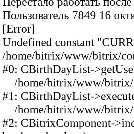
Перестало работать после
Пользователь 7849
16 окт
[Error]
Undefined constant "CU
/home/bitrix/www/bitrix/com
#0: CBirthDayList->getUser
/home/bitrix/www/bitrix/co
#1: CBirthDayList->execu
/home/bitrix/www/bitrix/m
#2: CBitrixComponent->inc