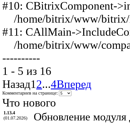
#10: CBitrixComponent->
/home/bitrix/www/bitrix/m
#11: CAllMain->IncludeC
/home/bitrix/www/compan
----------
1 - 5 из 16
Назад
1
2
...
4
Вперед
Комментариев на странице:
Что нового
1.13.4
Обновление модуля д
(01.07.2026)