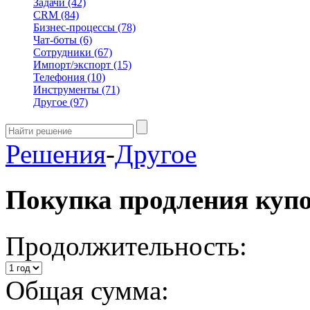
Задачи
(42)
CRM
(84)
Бизнес-процессы
(78)
Чат-боты
(6)
Сотрудники
(67)
Импорт/экспорт
(15)
Телефония
(10)
Инструменты
(71)
Другое
(97)
Решения
-
Другое
Покупка продления куп
Продолжительность:
Общая сумма: