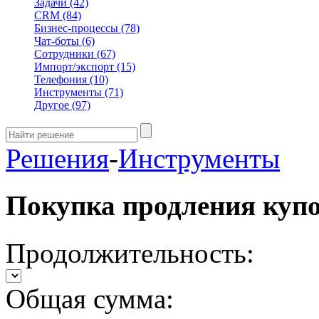
Задачи
(42)
CRM
(84)
Бизнес-процессы
(78)
Чат-боты
(6)
Сотрудники
(67)
Импорт/экспорт
(15)
Телефония
(10)
Инструменты
(71)
Другое
(97)
Решения
-
Инструменты
Покупка продления куп
Продолжительность:
Общая сумма: