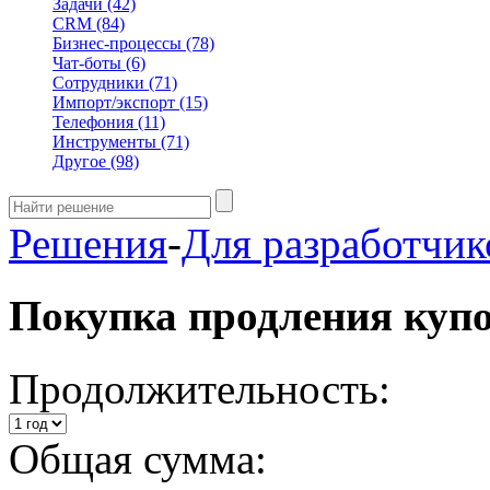
Задачи
(42)
CRM
(84)
Бизнес-процессы
(78)
Чат-боты
(6)
Сотрудники
(71)
Импорт/экспорт
(15)
Телефония
(11)
Инструменты
(71)
Другое
(98)
Решения
-
Для разработчик
Покупка продления куп
Продолжительность:
Общая сумма: