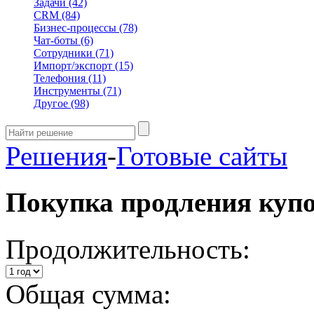
Задачи
(42)
CRM
(84)
Бизнес-процессы
(78)
Чат-боты
(6)
Сотрудники
(71)
Импорт/экспорт
(15)
Телефония
(11)
Инструменты
(71)
Другое
(98)
Решения
-
Готовые сайты
Покупка продления куп
Продолжительность:
Общая сумма: