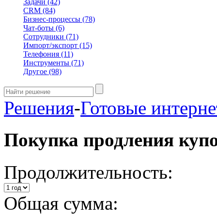
Задачи
(42)
CRM
(84)
Бизнес-процессы
(78)
Чат-боты
(6)
Сотрудники
(71)
Импорт/экспорт
(15)
Телефония
(11)
Инструменты
(71)
Другое
(98)
Решения
-
Готовые интерне
Покупка продления куп
Продолжительность:
Общая сумма: