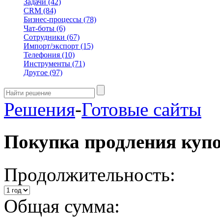
Задачи
(42)
CRM
(84)
Бизнес-процессы
(78)
Чат-боты
(6)
Сотрудники
(67)
Импорт/экспорт
(15)
Телефония
(10)
Инструменты
(71)
Другое
(97)
Решения
-
Готовые сайты
Покупка продления куп
Продолжительность:
Общая сумма: