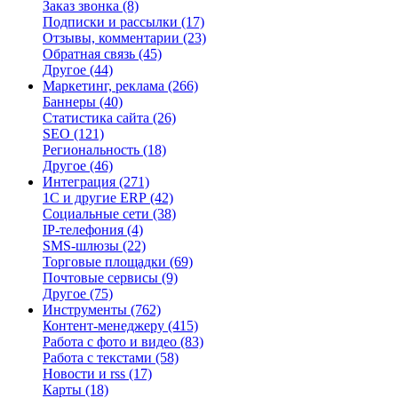
Заказ звонка
(8)
Подписки и рассылки
(17)
Отзывы, комментарии
(23)
Обратная связь
(45)
Другое
(44)
Маркетинг, реклама
(266)
Баннеры
(40)
Статистика сайта
(26)
SEO
(121)
Региональность
(18)
Другое
(46)
Интеграция
(271)
1С и другие ERP
(42)
Социальные сети
(38)
IP-телефония
(4)
SMS-шлюзы
(22)
Торговые площадки
(69)
Почтовые сервисы
(9)
Другое
(75)
Инструменты
(762)
Контент-менеджеру
(415)
Работа с фото и видео
(83)
Работа с текстами
(58)
Новости и rss
(17)
Карты
(18)