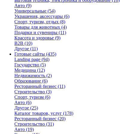
Бытовая техника, электроника и оборудование
(16)
Авто
(9)
Универсальные
(54)
Украшения, аксессуары
(6)
Спорт, туризм, отдых
(8)
Товары для животных
(4)
Подарки и сувениры
(11)
Красота и здоровье
(9)
B2B
(10)
Другое
(11)
Готовые сайты
(435)
Landing page
(94)
Государство
(5)
Медицина
(12)
Недвижимость
(2)
Образование
(6)
Ресторанный бизнес
(11)
Строительство
(3)
Спорт, туризм
(6)
Авто
(6)
Другое
(25)
Каталог товаров, услуг
(178)
Ресторанный бизнес
(20)
Строительство
(31)
Авто
(19)