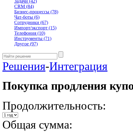
Задачи
(42)
CRM
(84)
Бизнес-процессы
(78)
Чат-боты
(6)
Сотрудники
(67)
Импорт/экспорт
(15)
Телефония
(10)
Инструменты
(71)
Другое
(97)
Решения
-
Интеграция
Покупка продления куп
Продолжительность:
Общая сумма: