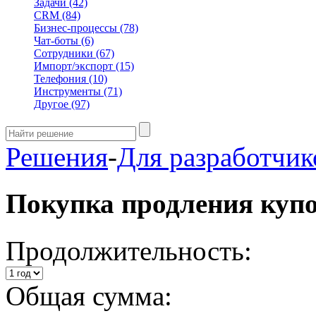
Задачи
(42)
CRM
(84)
Бизнес-процессы
(78)
Чат-боты
(6)
Сотрудники
(67)
Импорт/экспорт
(15)
Телефония
(10)
Инструменты
(71)
Другое
(97)
Решения
-
Для разработчик
Покупка продления куп
Продолжительность:
Общая сумма: