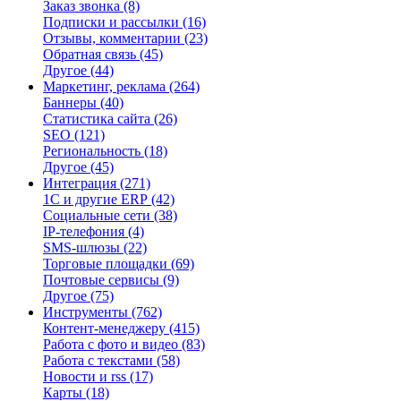
Заказ звонка
(8)
Подписки и рассылки
(16)
Отзывы, комментарии
(23)
Обратная связь
(45)
Другое
(44)
Маркетинг, реклама
(264)
Баннеры
(40)
Статистика сайта
(26)
SEO
(121)
Региональность
(18)
Другое
(45)
Интеграция
(271)
1С и другие ERP
(42)
Социальные сети
(38)
IP-телефония
(4)
SMS-шлюзы
(22)
Торговые площадки
(69)
Почтовые сервисы
(9)
Другое
(75)
Инструменты
(762)
Контент-менеджеру
(415)
Работа с фото и видео
(83)
Работа с текстами
(58)
Новости и rss
(17)
Карты
(18)