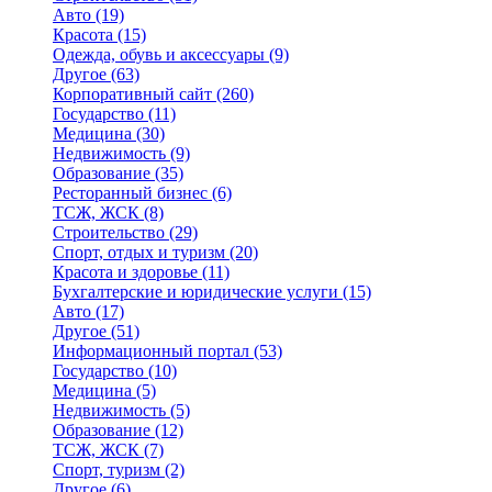
Авто
(19)
Красота
(15)
Одежда, обувь и аксессуары
(9)
Другое
(63)
Корпоративный сайт
(260)
Государство
(11)
Медицина
(30)
Недвижимость
(9)
Образование
(35)
Ресторанный бизнес
(6)
ТСЖ, ЖСК
(8)
Строительство
(29)
Спорт, отдых и туризм
(20)
Красота и здоровье
(11)
Бухгалтерские и юридические услуги
(15)
Авто
(17)
Другое
(51)
Информационный портал
(53)
Государство
(10)
Медицина
(5)
Недвижимость
(5)
Образование
(12)
ТСЖ, ЖСК
(7)
Спорт, туризм
(2)
Другое
(6)